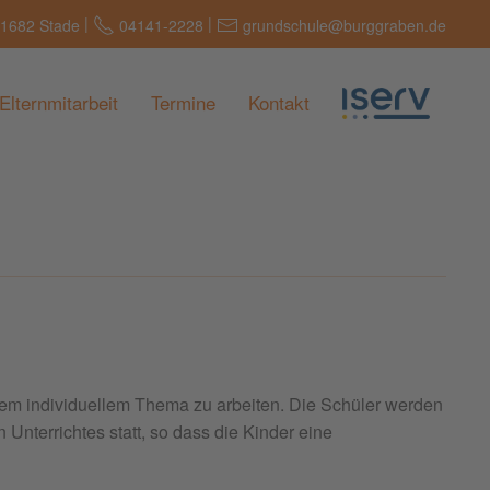
|
|
21682 Stade
04141-2228
grundschule@burggraben.de
Elternmitarbeit
Termine
Kontakt
inem individuellem Thema zu arbeiten. Die Schüler werden
Unterrichtes statt, so dass die Kinder eine