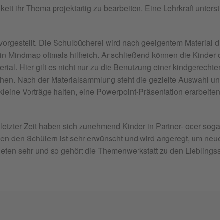
keit ihr Thema projektartig zu bearbeiten. Eine Lehrkraft unter
orgestellt. Die Schulbücherei wird nach geeigentem Material d
ein Mindmap oftmals hilfreich. Anschließend können die Kinder 
aterial. Hier gilt es nicht nur zu die Benutzung einer kindgere
uchen. Nach der Materialsammlung steht die gezielte Auswahl und
kleine Vorträge halten, eine Powerpoint-Präsentation erarbeiten
n letzter Zeit haben sich zunehmend Kinder in Partner- oder 
chen den Schülern ist sehr erwünscht und wird angeregt, um 
ieten sehr und so gehört die Themenwerkstatt zu den Lieblings