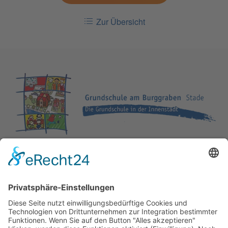
Zur Übersicht
Schulleitung:
Frau Kehrberg
Sekretariat:
Frau Planteur
Neubourgstraße 8
21682 Stade